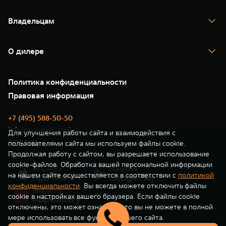
TANK 700
WEY 80
WEY 80 Лаундж
Спецпредложения
Тест-драйв
Масштаб возможностей
Масштаб возможностей
Владельцам
TANK Финансы
от 6 449 000 ₽
от 8 099 000 ₽
TANK Кредит
Гарантия
TANK Лизинг
Помощь на дороге
Корпоративным клиентам
О дилере
Новые цифровые сервисы TANK
Зарядные станции
Подписки
О нас
Специальные предложения
35 лет GWM
Сервис
Политика конфиденциальности
GWM ТЕХ ДЕНЬ
Нулевое ТО
Новости
Правовая информация
Моторные масла
+7 (495) 588-50-50
info@avtoruss-tank.ru
Для улучшения работы сайта и взаимодействия с
Авторусь
пользователями сайта мы используем файлы cookie.
Продолжая работу с сайтом, вы разрешаете использование
cookie-файлов. Обработка вашей персональной информации
на нашем сайте осуществляется в соответствии с
политикой
конфиденциальности
. Вы всегда можете отключить файлы
cookie в настройках вашего браузера. Если файлы cookie
отключены, это может означать, что вы не можете в полной
мере использовать все функции нашего сайта.