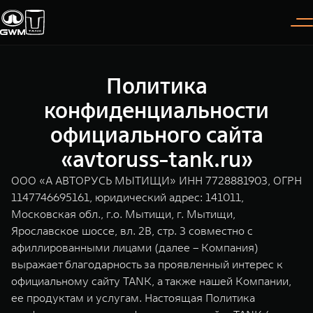
Политика
Покупателям
Владельцам
О дилере
Модели
конфиденциальности
официального сайта
ВЫБОР АВТОМОБИЛЯ
ГАРАНТИЯ И ПОДДЕРЖКА
ИНФОРМАЦИЯ
«avtoruss-tank.ru»
Спецпредложения
Гарантия
О нас
ООО «А АВТОРУСЬ МЫТИЩИ» ИНН 7728881903, ОГРН
Конфигуратор
Помощь на дороге
35 лет GWM
1147746695161, юридический адрес: 141011,
Московская обл., г.о. Мытищи, г. Мытищи,
TANK 300
TANK 400
Тест-драйв
GWM ТЕХ ДЕНЬ
Ярославское шоссе, вл. 2В, стр. 3 совместно с
СЕРВИС
Следуй за открытиями
За пределы возможного
афиллированными лицами (далее – Компания)
Зарядные станции
Новости
от 3 999 000 ₽
от 5 599 000 ₽
Калькулятор ТО
выражает благодарность за проявленный интерес к
официальному сайту TANK, а также нашей Компании,
Нулевое ТО
ПОКУПКА АВТОМОБИЛЯ
ее продуктам и услугам. Настоящая Политика