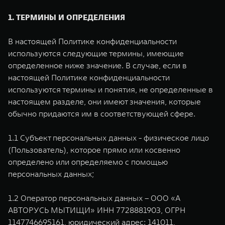
WEY 80
WEY 80 Лаундж
1. ТЕРМИНЫ И ОПРЕДЕЛЕНИЯ
Масштаб возможностей
Масштаб возможностей
от 6 449 000 ₽
от 8 099 000 ₽
В настоящей Политике конфиденциальности
используются следующие термины, имеющие
определенное ниже значение. В случае, если в
настоящей Политике конфиденциальности
используются термины и понятия, не определенные в
настоящем разделе, они имеют значения, которые
обычно придаются им в соответствующей сфере.
1.1 Субъект персональных данных - физическое лицо
(Пользователь), которое прямо или косвенно
определено или определяемо с помощью
персональных данных;
1.2 Оператор персональных данных – ООО «А
АВТОРУСЬ МЫТИЩИ» ИНН 7728881903, ОГРН
1147746695161, юридический адрес: 141011,