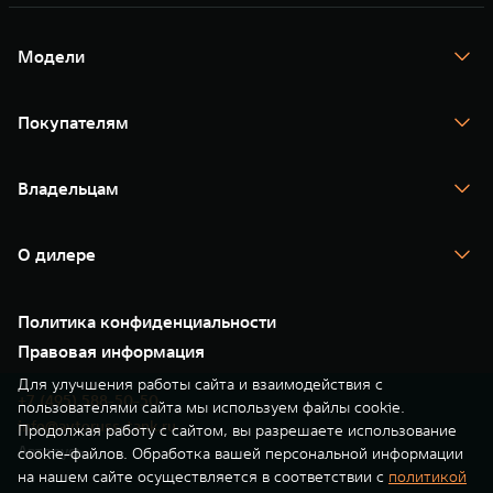
Модели
TANK 300
TANK 400
Покупателям
TANK 500
TANK 700
Спецпредложения
Тест-драйв
Владельцам
TANK Финансы
TANK Кредит
Гарантия
TANK Лизинг
Помощь на дороге
Корпоративным клиентам
О дилере
Новые цифровые сервисы TANK
Зарядные станции
Подписки
О нас
Специальные предложения
35 лет GWM
Сервис
Политика конфиденциальности
GWM ТЕХ ДЕНЬ
Нулевое ТО
Новости
Правовая информация
Моторные масла
Для улучшения работы сайта и взаимодействия с
+7 (495) 588-50-50
пользователями сайта мы используем файлы cookie.
info@avtoruss-tank.ru
Продолжая работу с сайтом, вы разрешаете использование
Авторусь
cookie-файлов. Обработка вашей персональной информации
на нашем сайте осуществляется в соответствии с
политикой