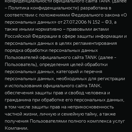
конфиденциальности официального сайта TANK (далее
TANK Финансы
Сервис
– Политика конфиденциальности) разработана в
Корпоративным клиентам
Специальные предложения
соответствии с положениями Федерального закона «О
TANK 500
TANK 700
персональных данных» от 27.07.2006 N 152 – ФЗ, а
Моторные масла
Веди за собой
Сила признания
также иными нормативно – правовыми актами
TANK ФИНАНСЫ
от 6 499 000 ₽
от 10 199 000 ₽
Российской Федерации в сфере защиты информации и
TANK Кредит
ЦИФРОВЫЕ СЕРВИСЫ TANK
персональных данных в целях регламентирования
порядка обработки персональных данных
TANK Лизинг
Цифровые сервисы TANK
Пользователей официального сайта TANK (далее -
Пользователь), определения целей обработки
TANK Страхование
Подписки
персональных данных, категорий и перечня
WEY 07
WEY 05
персональных данных, необходимых для регистрации
Расширяя границы комфорта
Эстетика нового времени
и использования официального сайта TANK,
от 6 149 000 ₽
от 5 699 000 ₽
обеспечения защиты прав и свобод человека и
гражданина при обработке его персональных данных,
в том числе защиты прав на неприкосновенность
частной жизни, личную и семейную тайну, а также
получения Пользователями полного комплекса услуг
Компании.