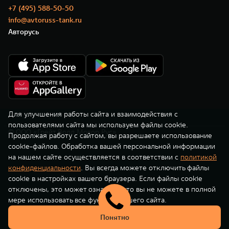
TANK Финансы
Сервис
+7 (495) 588-50-50
info@avtoruss-tank.ru
Корпоративным клиентам
Специальные предложения
Авторусь
TANK 500
TANK 700
Моторные масла
Веди за собой
Сила признания
TANK ФИНАНСЫ
от 6 499 000 ₽
от 10 199 000 ₽
TANK Кредит
ЦИФРОВЫЕ СЕРВИСЫ TANK
TANK Лизинг
Цифровые сервисы TANK
TANK Страхование
Подписки
Для улучшения работы сайта и взаимодействия с
пользователями сайта мы используем файлы cookie.
© ООО «Грейт Волл Мотор Рус»
WEY 07
WEY 05
Продолжая работу с сайтом, вы разрешаете использование
cookie-файлов. Обработка вашей персональной информации
Расширяя границы комфорта
Эстетика нового времени
на нашем сайте осуществляется в соответствии с
политикой
от 6 149 000 ₽
от 5 699 000 ₽
конфиденциальности
. Вы всегда можете отключить файлы
cookie в настройках вашего браузера. Если файлы cookie
отключены, это может означать, что вы не можете в полной
мере использовать все функции нашего сайта.
Понятно