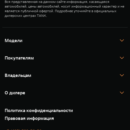
Вся представленная на данном сайте информация, касающаяся
автомобилей, цены автомобилей, носит информационный характер и не
является публичной офертой. Подробнее уточняйте в официальных
дилерских центрах TANK.
Модели
TANK 300
TANK 400
Покупателям
TANK 500
TANK 700
Спецпредложения
Тест-драйв
Владельцам
TANK Финансы
TANK Кредит
Гарантия
TANK Лизинг
Помощь на дороге
Корпоративным клиентам
О дилере
Новые цифровые сервисы TANK
Зарядные станции
Подписки
О нас
Специальные предложения
35 лет GWM
Сервис
Политика конфиденциальности
GWM ТЕХ ДЕНЬ
Нулевое ТО
Новости
Правовая информация
Моторные масла