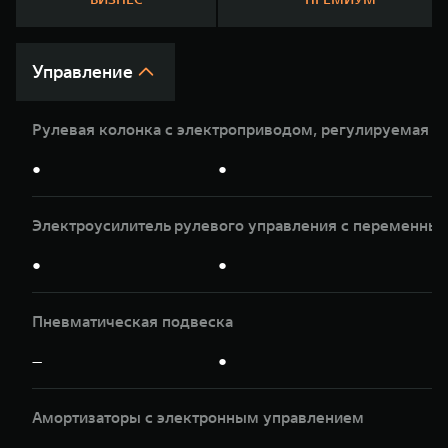
WEY 07
WEY 05
Расширяя границы комфорта
Эстетика ново
от 6 149 000 ₽
от 5 699 0
Управление
Рулевая колонка с электроприводом, регулируемая по
●
●
Электроусилитель рулевого управления с переменны
●
●
WEY 80
WEY 80 Л
Масштаб возможностей
Масштаб возм
от 6 449 000 ₽
от 8 099 0
Пневматическая подвеска
—
●
Амортизаторы с электронным управлением