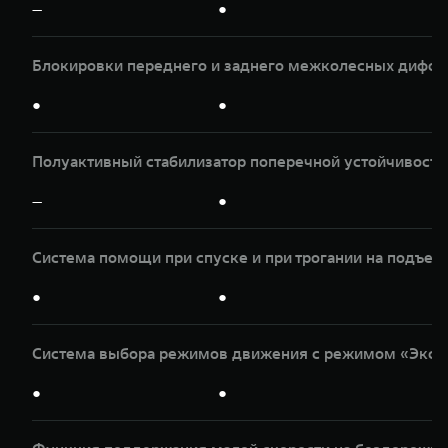
—
●
Блокировки переднего и заднего межколесных дифф
●
●
Полуактивный стабилизатор поперечной устойчивости
—
●
Система помощи при спуске и при трогании на подъем
●
●
Система выбора режимов движения с режимом «Эксп
●
●