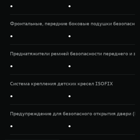
●
●
Фронтальные, передние боковые подушки безопасност
●
●
Преднатяжители ремней безопасности переднего и за
●
●
Система крепления детских кресел ISOFIX
●
●
Предупреждение для безопасного открытия двери (
●
●