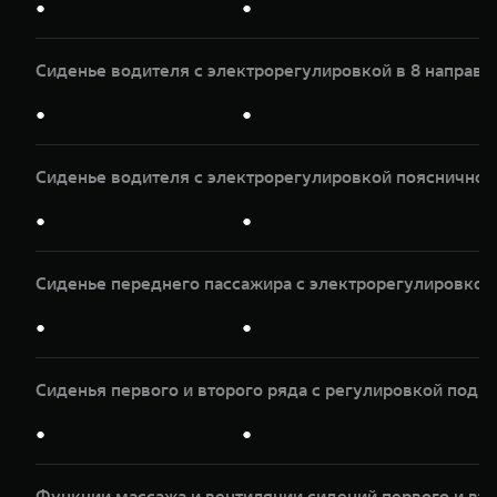
●
●
Сиденье водителя с электрорегулировкой в 8 направл
●
●
Сиденье водителя с электрорегулировкой пояснично
●
●
Сиденье переднего пассажира с электрорегулировкой 
●
●
Сиденья первого и второго ряда с регулировкой подг
●
●
Функции массажа и вентиляции сидений первого и вто