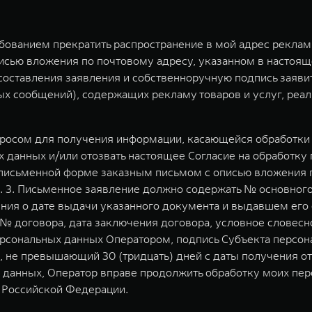
ебованием прекратить распространение в мой адрес рекла
исью вложения по почтовому адресу, указанном в настоящ
у составления заявления и собственноручную подпись заяв
 сообщений), содержащих рекламу товаров и услуг, реал
просом для получения информации, касающейся обработки 
 данных и/или отозвать настоящее Согласие на обработку
исьменной форме заказным письмом с описью вложения по 
тр. 3. Письменное заявление должно содержать № основног
ения о дате выдачи указанного документа и выдавшем его
 договора, дата заключения договора, условное словесно
сональных данных Оператором, подпись Субъекта персона
, не превышающий 30 (тридцать) дней с даты получения от
 данных, Оператор вправе продолжить обработку моих пер
 Российской Федерации.