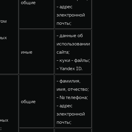
общие
- адрес
электронной
том
почты;
- данные об
ных
использовании
иные
сайта;
- куки - файлы;
- Yandex ID.
- фамилия,
имя, отчество;
- № телефона;
общие
- адрес
электронной
мных
почты;
: