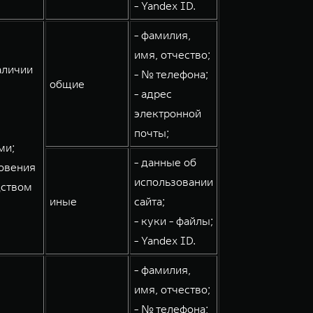
- Yandex ID.
- фамилия,
имя, отчество;
аличии
- № телефона;
общие
- адрес
электронной
почты;
ми;
- данные об
овения
использовании
дством
иные
сайта;
- куки - файлы;
- Yandex ID.
- фамилия,
имя, отчество;
- № телефона;