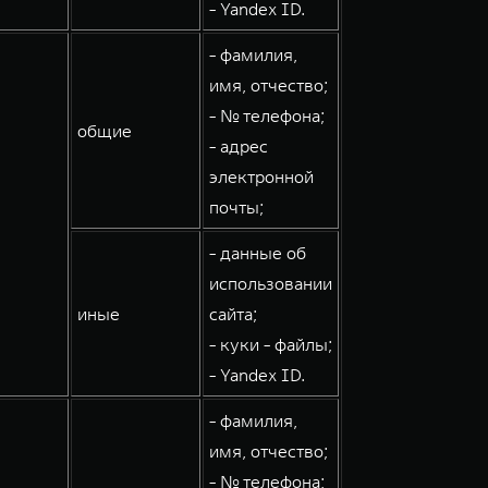
- Yandex ID.
- фамилия,
имя, отчество;
- № телефона;
общие
- адрес
электронной
почты;
- данные об
использовании
иные
сайта;
- куки - файлы;
- Yandex ID.
- фамилия,
имя, отчество;
- № телефона;