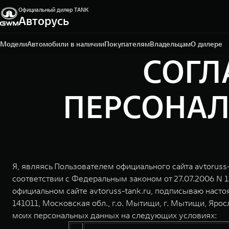
Официальный дилер TANK
Авторусь
Москва, Ярославское шоссе, влд. 2В, стр. 3
+7 (495) 588-50-50
Модели
Автомобили в наличии
Покупателям
Владельцам
О дилере
СОГЛ
ПЕРСОНАЛ
Я, являясь Пользователем официального сайта avtoruss
соответствии с Федеральным законом от 27.07.2006 N 
официальном сайте avtoruss-tank.ru, подписываю на
141011, Московская обл., г.о. Мытищи, г. Мытищи, Яросл
моих персональных данных на следующих условиях: