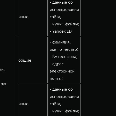
- данные об
использовании
иные
сайта;
- куки - файлы;
- Yandex ID.
- фамилия,
имя, отчество;
- № телефона;
общие
- адрес
ми,
электронной
почты;
слуг
- данные об
использовании
иные
сайта;
- куки - файлы;