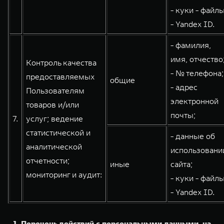
- куки - файлы
- Yandex ID.
- фамилия,
имя, отчество
Контроль качества
- № телефона;
предоставляемых
общие
- адрес
Пользователям
электронной
товаров и/или
почты;
7.
услуг; ведение
статистической и
- данные об
аналитической
использовани
отчетности;
иные
сайта;
мониторинг и аудит:
- куки - файлы
- Yandex ID.
1. Перечень действий с персональными данными, на