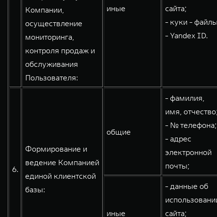
иные
сайта;
Компании,
- куки - файлы
осуществление
- Yandex ID.
мониторинга,
контроля продаж и
обслуживания
Пользователя:
- фамилия,
имя, отчество
- № телефона;
общие
- адрес
Формирование и
электронной
ведение Компанией
почты;
6.
единой клиентской
- данные об
базы:
использовани
иные
сайта;