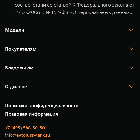
соответствии со статьей 9 Федерального закона от
27.07.2006 г. №152-ФЗ «О персональных данных».
Модели
TANK 300
TANK 400
Покупателям
TANK 500
TANK 700
Спецпредложения
Тест-драйв
Владельцам
TANK Финансы
TANK Кредит
Гарантия
TANK Лизинг
Помощь на дороге
Корпоративным клиентам
О дилере
Новые цифровые сервисы TANK
Зарядные станции
Подписки
О нас
Специальные предложения
35 лет GWM
Сервис
Политика конфиденциальности
GWM ТЕХ ДЕНЬ
Нулевое ТО
Новости
Правовая информация
Моторные масла
+7 (495) 588-50-50
info@avtoruss-tank.ru