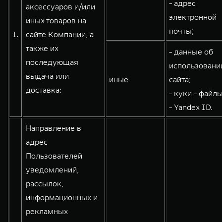
- адрес
аксессуаров и/или
WEY 80
WEY 80 Лаундж
электронной
иных товаров на
Масштаб возможностей
Масштаб возможностей
почты;
1.
сайте Компании, а
от 6 449 000 ₽
от 8 099 000 ₽
также их
- данные об
последующая
использовани
выдача или
иные
сайта;
доставка:
- куки - файлы
- Yandex ID.
Направление в
адрес
Пользователей
уведомлений,
рассылок,
информационных и
рекламных