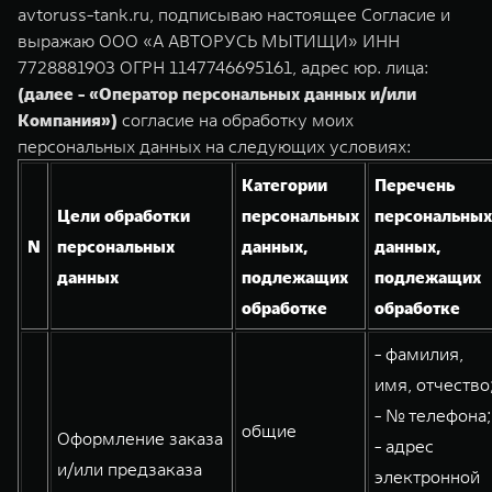
TANK Финансы
Сервис
avtoruss-tank.ru, подписываю настоящее Согласие и
выражаю ООО «А АВТОРУСЬ МЫТИЩИ» ИНН
Корпоративным клиентам
Специальные предложения
7728881903 ОГРН 1147746695161, адрес юр. лица:
TANK 500
TANK 700
(далее - «Оператор персональных данных и/или
Моторные масла
Веди за собой
Сила признания
TANK ФИНАНСЫ
Компания»)
согласие на обработку моих
от 6 499 000 ₽
от 10 199 000 ₽
персональных данных на следующих условиях:
TANK Кредит
ЦИФРОВЫЕ СЕРВИСЫ TANK
Категории
Перечень
TANK Лизинг
Цифровые сервисы TANK
Цели обработки
персональных
персональных
TANK Страхование
Подписки
N
персональных
данных,
данных,
данных
подлежащих
подлежащих
WEY 07
WEY 05
обработке
обработке
Расширяя границы комфорта
Эстетика нового времени
от 6 149 000 ₽
от 5 699 000 ₽
- фамилия,
имя, отчество
- № телефона;
общие
Оформление заказа
- адрес
и/или предзаказа
электронной