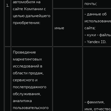
автомобиля на
почты;
1.
WEY 80
WEY 80 Лаундж
сайте Компании с
Масштаб возможностей
Масштаб возможностей
- данные об
целью дальнейшего
от 6 449 000 ₽
от 8 099 000 ₽
использовани
приобретения:
иные
сайта;
- куки - файлы
- Yandex ID.
Проведение
маркетинговых
исследований в
области продаж,
сервисного и
послепродажного
обслуживания,
аналитика
- фамилия,
пользовательского
имя, отчество