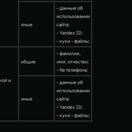
- данные об
использовании
иные
сайта;
- Yandex ID;
- куки - файлы;
- фамилия,
общие
имя, отчество;
- № телефона;
кой и
- данные об
использовании
иные
сайта;
- Yandex ID;
- куки - файлы;