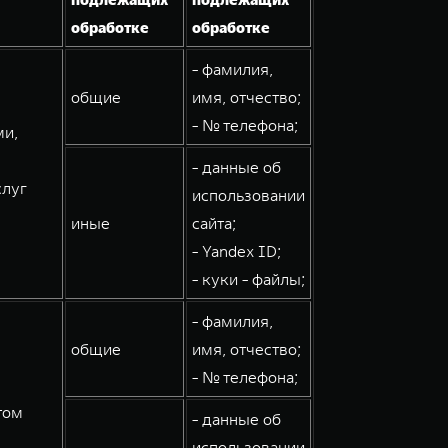
обработке
обработке
- фамилия,
общие
имя, отчество;
- № телефона;
ми,
- данные об
слуг
использовании
иные
сайта;
- Yandex ID;
- куки - файлы;
- фамилия,
общие
имя, отчество;
- № телефона;
том
- данные об
использовании