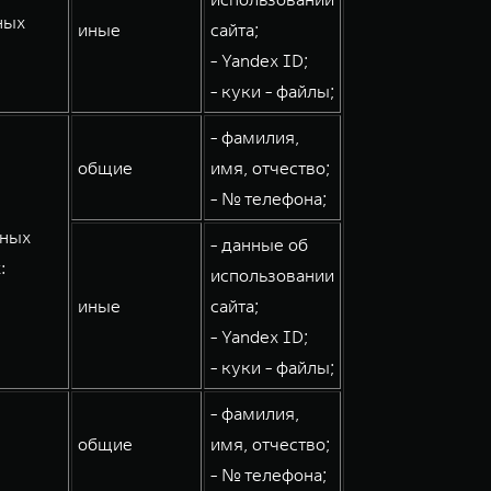
ных
иные
сайта;
- Yandex ID;
- куки - файлы;
- фамилия,
общие
имя, отчество;
- № телефона;
мных
- данные об
:
использовании
иные
сайта;
- Yandex ID;
- куки - файлы;
- фамилия,
общие
имя, отчество;
- № телефона;