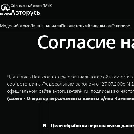
Официальный дилер TANK
Авторусь
Москва, Ярославское шоссе, влд. 2В, стр. 3
+7 (495) 588-50-50
Модели
Автомобили в наличии
Покупателям
Владельцам
О дилере
Согласие н
Я, являясь Пользователем официального сайта avtoruss
соответствии с Федеральным законом от 27.07.2006 N 
официальном сайте avtoruss-tank.ru, подписываю на
(далее - Оператор персональных данных и/или Компани
N
Цели обработки персональных данн