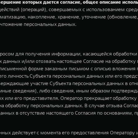
овершение которых дается согласие, общее описание испо
ействий (операций), совершаемых с использованием средс
матизацию, накопление, хранение, уточнение (обновление,
ичтожение персональных данных.
просом для получения информации, касающейся обработки 
 данных и/или отозвать настоящее Согласие на обработку
 письменной форме заказным письмом с описью вложения п
о личность Субъекта персональных данных или его предст
верждающие участие Субъекта персональных данных в отн
) иные сведения), либо сведения, иным образом подтверж
х или его представителя. Оператор прекращает обработк
 на обработку персональных данных. В случае отзыва Согл
анных в отсутствие настоящего Согласия по основаниям,
ных действует с момента его предоставления Оператору и 