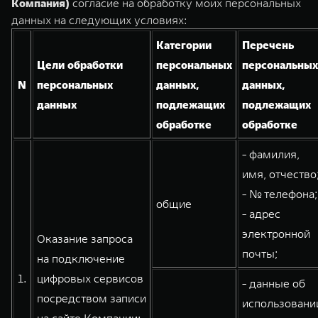
Компания)
согласие на обработку моих персональных
TANK Финансы
Сервис
данных на следующих условиях:
Корпоративным клиентам
Специальные предложения
Категории
Перечень
TANK 500
TANK 700
Моторные масла
Цели обработки
персональных
персональных
Веди за собой
Сила признания
TANK ФИНАНСЫ
N
персональных
данных,
данных,
от 6 499 000 ₽
от 10 199 000 ₽
TANK Кредит
ЦИФРОВЫЕ СЕРВИСЫ TANK
данных
подлежащих
подлежащих
обработке
обработке
TANK Лизинг
Цифровые сервисы TANK
- фамилия,
TANK Страхование
Подписки
имя, отчество
- № телефона;
WEY 07
WEY 05
общие
- адрес
Расширяя границы комфорта
Эстетика нового времени
от 6 149 000 ₽
от 5 699 000 ₽
электронной
Оказание запроса
почты;
на подключение
1.
цифровых сервисов
- данные об
посредством записи
использовани