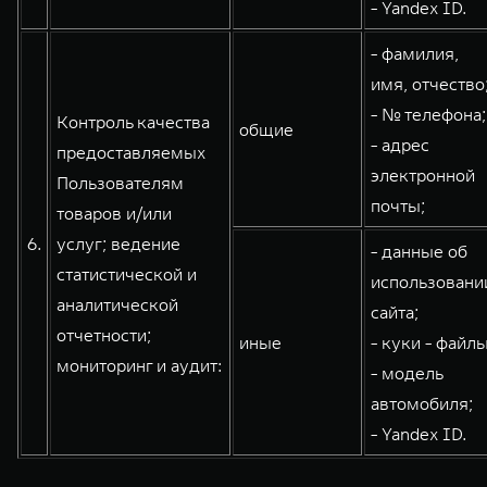
- Yandex ID.
- фамилия,
имя, отчество
- № телефона;
Контроль качества
общие
- адрес
предоставляемых
электронной
Пользователям
почты;
товаров и/или
6.
услуг; ведение
- данные об
статистической и
использовани
аналитической
сайта;
отчетности;
иные
- куки - файлы
мониторинг и аудит:
- модель
автомобиля;
- Yandex ID.