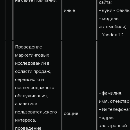
на сайте Компании:
сайта;
WEY 80
WEY 80 Лаундж
иные
- куки - файлы
Масштаб возможностей
Масштаб возможностей
- модель
от 6 449 000 ₽
от 8 099 000 ₽
автомобиля;
- Yandex ID.
Проведение
маркетинговых
исследований в
области продаж,
сервисного и
послепродажного
- фамилия,
обслуживания,
имя, отчество
аналитика
- № телефона;
пользовательского
общие
- адрес
интереса,
электронной
проведение