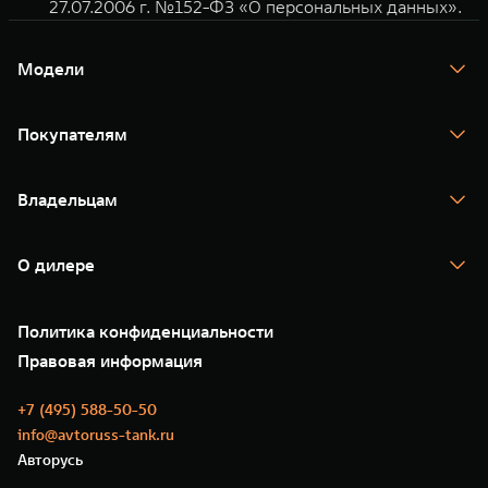
27.07.2006 г. №152-ФЗ «О персональных данных».
Модели
TANK 300
TANK 400
Покупателям
TANK 500
TANK 700
Спецпредложения
Тест-драйв
Владельцам
TANK Финансы
TANK Кредит
Гарантия
TANK Лизинг
Помощь на дороге
Корпоративным клиентам
О дилере
Новые цифровые сервисы TANK
Зарядные станции
Подписки
О нас
Специальные предложения
35 лет GWM
Сервис
Политика конфиденциальности
GWM ТЕХ ДЕНЬ
Нулевое ТО
Новости
Правовая информация
Моторные масла
+7 (495) 588-50-50
info@avtoruss-tank.ru
Авторусь