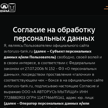
Согласие на обработку
Покупателям
Владельцам
О дилере
Модели
персональных данных
Я, являясь Пользователем официального сайта
ВЫБОР АВТОМОБИЛЯ
ГАРАНТИЯ И ПОДДЕРЖКА
ИНФОРМАЦИЯ
avtoruss-tank.ru
(далее – Субъект персональных
данных и/или Пользователь)
свободно, своей волей и
Спецпредложения
Гарантия
О нас
в своем интересе, в соответствии с Федеральным
Конфигуратор
Помощь на дороге
35 лет GWM
законом от 27.07.2006 N 152 - ФЗ «О персональных
данных», посредством проставления «галочки» в
Тест-драйв
GWM ТЕХ ДЕНЬ
TANK 300
TANK 400
соответствующем чек – боксе в на официальном сайте
СЕРВИС
Следуй за открытиями
За пределы возможного
avtoruss-tank.ru, подписываю настоящее Согласие и
Зарядные станции
Новости
от 3 999 000 ₽
от 5 599 000 ₽
Калькулятор ТО
выражаю ООО «А АВТОРУСЬ МЫТИЩИ» ИНН
7728881903 ОГРН 1147746695161, адрес юр. лица:
Нулевое ТО
ПОКУПКА АВТОМОБИЛЯ
(далее - Оператор персональных данных и/или