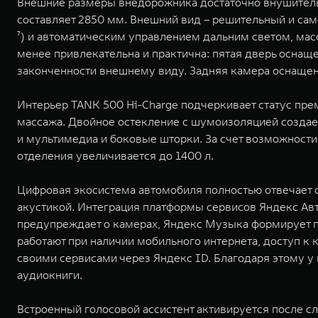
Внешние размеры внедорожника достаточно внушительны
составляет 2850 мм. Внешний вид – решительный и сам
⁷) и автоматическим управлением дальним светом, мас
менее привлекательна и практична: пятая дверь оснащ
законченности внешнему виду. Задняя камера оснащен
Интерьер TANK 500 Hi-Charge подчеркивает статус пре
массажа. Двойное остекление с шумоизоляцией создае
и мультимедиа и боковые шторки. За счет возможности
отделения увеличивается до 1400 л.
Цифровая экосистема автомобиля полностью отвечает
акустикой. Интеграция платформы сервисов Яндекс Ав
предупреждает о камерах, Яндекс Музыка формирует п
работают при наличии мобильного интернета, доступ к
своими сервисами через Яндекс ID. Благодаря этому у
аудиокниги.
Встроенный голосовой ассистент активируется после сл