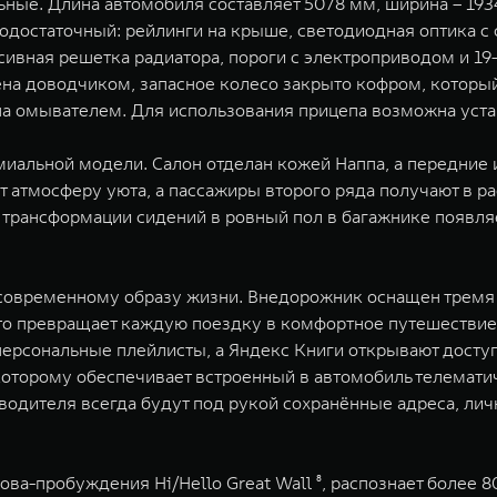
е. Длина автомобиля составляет 5078 мм, ширина – 1934 
одостаточный: рейлинги на крыше, светодиодная оптика с
сивная решетка радиатора, пороги с электроприводом и 
ена доводчиком, запасное колесо закрыто кофром, который
а омывателем. Для использования прицепа возможна уста
миальной модели. Салон отделан кожей Наппа, а передние
т атмосферу уюта, а пассажиры второго ряда получают в 
 трансформации сидений в ровный пол в багажнике появля
 современному образу жизни. Внедорожник оснащен тремя
то превращает каждую поездку в комфортное путешествие:
ерсональные плейлисты, а Яндекс Книги открывают доступ
 которому обеспечивает встроенный в автомобиль телемат
 водителя всегда будут под рукой сохранённые адреса, ли
ова-пробуждения Hi/Hello Great Wall ⁸, распознает более 