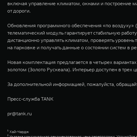
включая управление климатом, окнами и построение ма
от дороги.
Обновления программного обеспечения «по воздуху» (
телематический модуль гарантирует стабильную рабо
дистанционно управлять климатом, проверять уровень т
на парковке и получать данные о состоянии систем в р
Новая комплектация предлагается в четырех вариантах
золотом (Золото Рускеала). Интерьер доступен в трех
За дополнительной информацией, пожалуйста, обращай
Пресс-служба TANK
pr@tank.ru
¹ Хай-Чардж
² Указана максимальная рекомендованная цена перепродажи. Уточняйте 