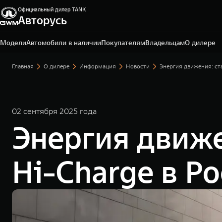
Официальный дилер TANK
Авторусь
Москва, Ярославское шоссе, влд. 2В, стр. 3
+7 (495) 588-50-50
Модели
Автомобили в наличии
Покупателям
Владельцам
О дилере
Главная
О дилере
Информация
Новости
Энергия движения: ст
02 сентября 2025 года
Энергия движе
Hi-Charge в Р