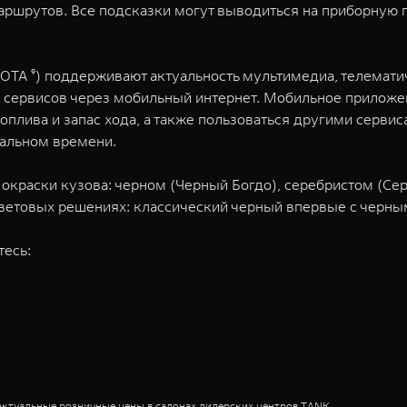
ршрутов. Все подсказки могут выводиться на приборную п
OTA ⁹) поддерживают актуальность мультимедиа, телемати
ту сервисов через мобильный интернет. Мобильное прило
оплива и запас хода, а также пользоваться другими сервис
еальном времени.
 окраски кузова: черном (Черный Богдо), серебристом (Се
 цветовых решениях: классический черный впервые с черн
тесь:
актуальные розничные цены в салонах дилерских центров TANK