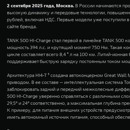
2 сентября 2025 года, Москва.
В России начинаются про
высокую динамику и передовые технологии, повышенную
рублей, включая НДС. Первые модели уже поступили в
сайте бренда.
TANK 500 Hi-Charge стал первой в линейке TANK 500 к
мощность 394 л.с. и крутящий момент 750 Нм. Такая ко
цикле составляет всего 8,4 ⁴ л на 100 км. Литий-ионна
поддерживает быструю зарядку постоянным током мощн
Архитектура Hi4-T ⁵ создана автоконцерном Great Wal
приводом. В ее составе — интеллектуальная система T
заблокировать задний и передний межколесные диффер
500 Hi-Charge уверенно справляться с различными сл
29,5° и 24° соответственно, а максимальная глубина 
К примеру, для питания внешних устройств предусмотре
иметь автономный источник питания, способный обеспеч