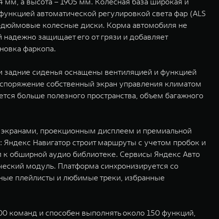
мм, а высота – 1905 мм. Колесная база широкая и
 функцией автоматической регулировкой света фар (ALS
19-дюймовые колесные диски. Корма автомобиля не
 надежно защищает его от грязи и добавляет
новка фаркопа.
 и задние сиденья оснащены вентиляцией и функцией
распоряжение собственный экран управления климатом
ется больше полезного пространства, объем багажного
 экранами, проекционным дисплеем и премиальной
 Яндекс Навигатор строит маршруты с учетом пробок и
 к обширной аудио библиотеке. Сервисы Яндекс Авто
ический модуль. Платформа синхронизируется со
чные плейлисты и любимые треки, избранные
800 команд и способен выполнять около 150 функций,