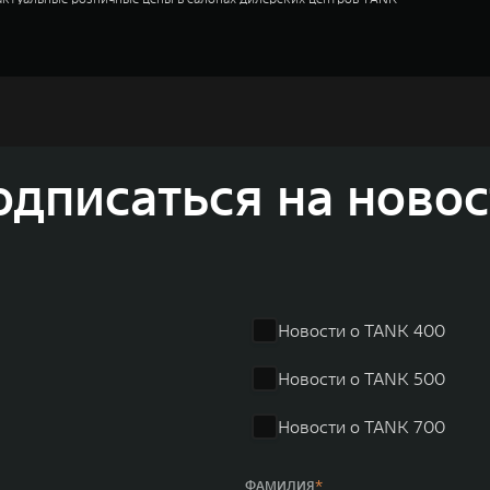
cle)
одный Тэнк)
недорожников, кроссоверов и пикапов, специализирующийся на интеллектуал
и 2011 годах соответственно. Сфера деятельности концерна GWM включает пр
одписаться на новос
GWM сосредоточена на конструкторских разработках автомобилей и силовых а
 более экологичные, умные и безопасные продукты для пользователей по все
и собственных интеллектуальных платформ. Шесть автомобильных брендов G
лектромобилей ORA, премиальных кроссоверов WEY, а также новый технолог
динга GWM входят 80 дочерних компаний, а штат включает более 60 000 чело
личилась больше чем на 30% и составила 136,3 млрд юаней (1,6 трлн рублей).
ему исследований и разработок, включая центры в России, Китае, Японии, 
венных комплексов и 4 зарубежных – в России, Таиланде, Бразилии и Индии, 
Новости о TANK 400
Новости о TANK 500
Новости о TANK 700
ФАМИЛИЯ