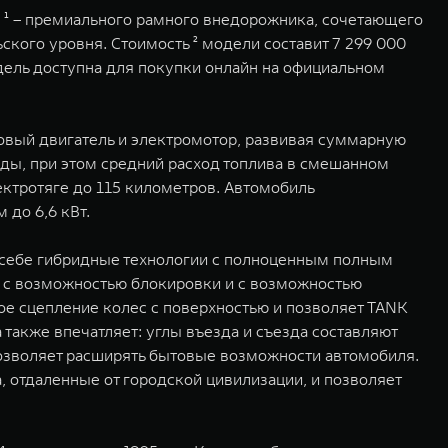
 ¹ – премиального рамного внедорожника, сочетающего
ого уровня. Стоимость ² модели составит 7 299 000
ель доступна для покупки онлайн на официальном
овый двигатель и электромотор, развивая суммарную
унды, при этом средний расход топлива в смешанном
лектротяге до 115 километров. Автомобиль
до 6,6 кВт.
в себе гибридные технологии с полноценным полным
ой с возможностью блокировки и с возможностью
е сцепление колес с поверхностью и позволяет TANK
акже впечатляет: углы въезда и съезда составляют
 позволяет расширять бытовые возможности автомобиля.
а, отдаленные от городской цивилизации, и позволяет