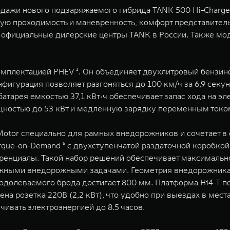
дажи нового подзаряжаемого гибрида TANK 500 Hi-Charge
 проходимость и маневренность, комфорт представительск
 официальные дилерские центры TANK в России. Также мод
омплектацией PHEV ³. Он объединяет двухлитровый бензин
нфигурация позволяет разгоняться до 100 км/ч за 6,9 сек
я батарея емкостью 37,1 кВт·ч обеспечивает запас хода на э
остью до 53 кВт и медленную зарядку переменным током 
l Motor специально для рамных внедорожников и сочетает 
orque-on-Demand ⁶ с двухступенчатой раздаточной коробк
енциалы. Такой набор решений обеспечивает максимально
ожными внедорожными задачами. Геометрия внедорожника т
преодолеваемого брода достигает 800 мм. Платформа Hi4-T
на розетка 220В (2,2 кВт), что удобно при выездах в мест
ивать электроэнергией до 8.5 часов.