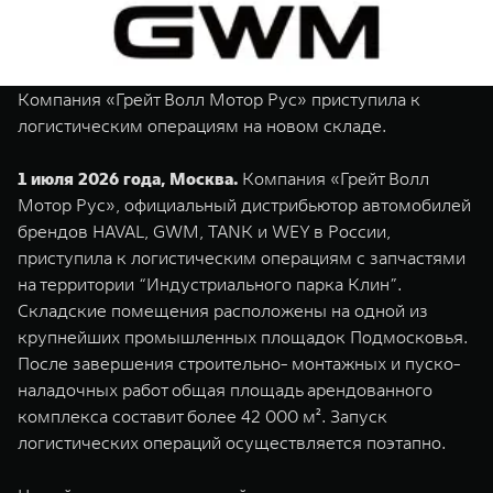
TANK Финансы
Сервис
Корпоративным клиентам
Специальные предложения
Моторные масла
Компания «Грейт Волл Мотор Рус» приступила к
TANK ФИНАНСЫ
логистическим операциям на новом складе.
TANK Кредит
ЦИФРОВЫЕ СЕРВИСЫ TANK
1 июля 2026 года, Москва.
Компания «Грейт Волл
TANK Лизинг
Цифровые сервисы TANK
Мотор Рус», официальный дистрибьютор автомобилей
TANK 500
TANK 700
брендов HAVAL, GWM, TANK и WEY в России,
TANK Страхование
Подписки
Веди за собой
Сила признан
приступила к логистическим операциям с запчастями
от 6 499 000 ₽
от 10 199 
на территории “Индустриального парка Клин”.
Складские помещения расположены на одной из
крупнейших промышленных площадок Подмосковья.
После завершения строительно- монтажных и пуско-
наладочных работ общая площадь арендованного
комплекса составит более 42 000 м². Запуск
логистических операций осуществляется поэтапно.