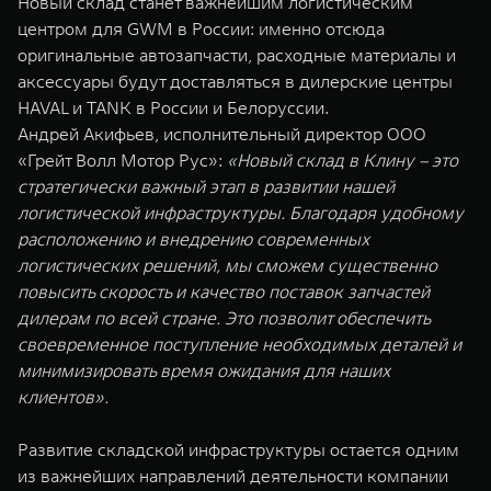
Новый склад станет важнейшим логистическим
WEY 07
WEY 05
центром для GWM в России: именно отсюда
Расширяя границы комфорта
Эстетика нов
оригинальные автозапчасти, расходные материалы и
от 6 149 000 ₽
от 5 699 0
аксессуары будут доставляться в дилерские центры
HAVAL и TANK в России и Белоруссии.
Андрей Акифьев, исполнительный директор ООО
«Грейт Волл Мотор Рус»:
«Новый склад в Клину – это
стратегически важный этап в развитии нашей
логистической инфраструктуры. Благодаря удобному
расположению и внедрению современных
логистических решений, мы сможем существенно
повысить скорость и качество поставок запчастей
WEY 80
WEY 80 
дилерам по всей стране. Это позволит обеспечить
Масштаб возможностей
Масштаб воз
своевременное поступление необходимых деталей и
от 6 449 000 ₽
от 8 099 
минимизировать время ожидания для наших
клиентов».
Развитие складской инфраструктуры остается одним
из важнейших направлений деятельности компании