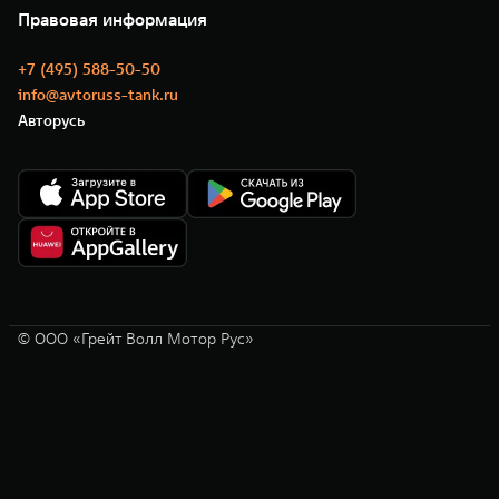
Нулевое ТО
Новости
Правовая информация
Моторные масла
+7 (495) 588-50-50
info@avtoruss-tank.ru
Авторусь
© ООО «Грейт Волл Мотор Рус»