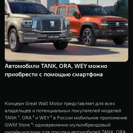
TANK Финансы
Сервис
Корпоративным клиентам
Специальные предложения
Моторные масла
TANK ФИНАНСЫ
TANK Кредит
ЦИФРОВЫЕ СЕРВИСЫ TANK
TANK Лизинг
Цифровые сервисы TANK
TANK 500
TANK 700
Автомобили TANK, ORA, WEY можно
TANK Страхование
Подписки
Веди за собой
Сила признан
приобрести с помощью смартфона
от 6 499 000 ₽
от 10 199 
Концерн Great Wall Motor представляет для всех
владельцев и потенциальных покупателей моделей
TANK ¹, ORA ² и WEY ³ в России мобильное приложение
GWM Store ⁴: одновременно мультибрендовый
онлайн-магазин для покупки автомобилей TANK, ORA,