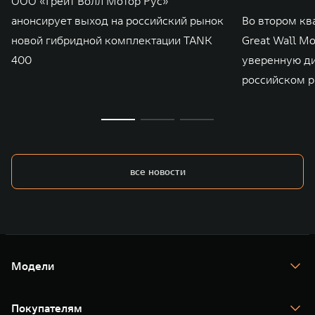
ООО «Грейт Волл Мотор Рус»
анонсирует выход на российский рынок
Во втором кв
новой гибридной комплектации TANK
Great Wall M
400
уверенную д
российском р
все новости
Модели
TANK 300
TANK 400
Покупателям
TANK 500