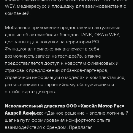
WEY 07
WEY 05
WEY, медиаресурс и площадку для взаимодействия с
Расширяя границы комфорта
Эстетика нов
компанией.
от 6 149 000 ₽
от 5 699 0
Мобильное приложение предоставляет актуальные
данные об автомобилях брендов TANK, ORA и WEY,
доступных для покупки на территории РФ.
Функционал приложения включает в себя
возможность записи на тест-драйв, а также
предоставляется доступ к новостям финансовых и
страховых предложений от банков-партнеров,
справочной информации о моделях и комплектациях,
WEY 80
WEY 80 
разъяснениям по гарантийному обслуживанию и
Масштаб возможностей
Масштаб воз
онлайн-карте дилеров.
от 6 449 000 ₽
от 8 099 
Исполнительный директор ООО «Хавейл Мотор Рус»
Андрей Акифьев
: «Данное решение – вполне логичный
шаг на пути формирования комфортного опыта
взаимодействия с брендом. Предлагая