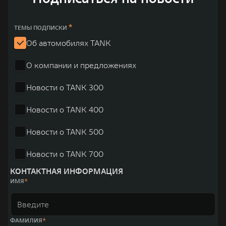
TANK Финансы
Сервис
Корпоративным клиентам
Специальные предложения
*
ТЕМЫ ПОДПИСКИ
Об автомобилях TANK
Моторные масла
TANK ФИНАНСЫ
О компании и предложениях
TANK Кредит
ЦИФРОВЫЕ СЕРВИСЫ TANK
Новости о TANK 300
TANK Лизинг
Цифровые сервисы TANK
TANK 500
TANK 700
Новости о TANK 400
TANK Страхование
Подписки
Веди за собой
Сила признан
от 6 499 000 ₽
от 10 199 
Новости о TANK 500
Новости о TANK 700
КОНТАКТНАЯ ИНФОРМАЦИЯ
ИМЯ
ФАМИЛИЯ