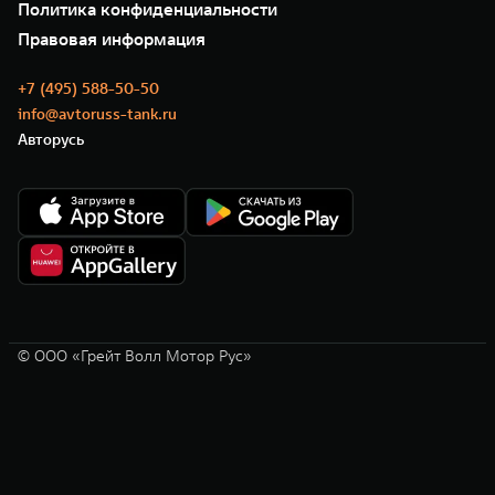
Сервис
Политика конфиденциальности
GWM ТЕХ ДЕНЬ
Нулевое ТО
Новости
Правовая информация
Моторные масла
+7 (495) 588-50-50
info@avtoruss-tank.ru
Авторусь
© ООО «Грейт Волл Мотор Рус»