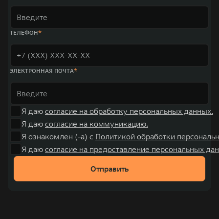
WEY 07
WEY 05
Расширяя границы комфорта
Эстетика нов
от 6 149 000 ₽
от 5 699 0
ТЕЛЕФОН
ЭЛЕКТРОННАЯ ПОЧТА
Я даю
согласие на обработку персональных данных.
Я даю
согласие на коммуникацию.
WEY 80
WEY 80 
Я ознакомлен (-а) с
Политикой обработки персональ
Масштаб возможностей
Масштаб воз
Я даю
согласие на предоставление персональных дан
от 6 449 000 ₽
от 8 099 
Отправить