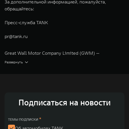
За дополнительной информацией, пожалуйста,
обращайтесь:
Пресс-служба TANK
pr@tank.ru
Great Wall Motor Company Limited (GWM) —
глобальный производитель внедорожников,
Развернуть
кроссоверов и пикапов, специализирующийся на
интеллектуальных технологиях и экологичном
производстве. Компания была зарегистрирована на
Гонконгской и Шанхайской фондовых биржах в 2003 и
Подписаться на новости
2011 годах соответственно. Сфера деятельности
концерна GWM включает проектирование,
исследования и разработки, производство, продажу и
*
ТЕМЫ ПОДПИСКИ
обслуживание автомобилей и запчастей. Значительная
Об автомобилях TANK