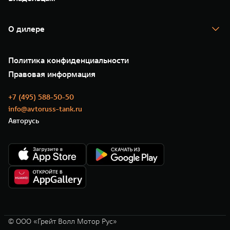
TANK Финансы
TANK Кредит
Гарантия
TANK Лизинг
Помощь на дороге
Корпоративным клиентам
О дилере
Новые цифровые сервисы TANK
Зарядные станции
Подписки
О нас
Специальные предложения
35 лет GWM
Сервис
Политика конфиденциальности
GWM ТЕХ ДЕНЬ
Нулевое ТО
Новости
Правовая информация
Моторные масла
+7 (495) 588-50-50
info@avtoruss-tank.ru
Авторусь
© ООО «Грейт Волл Мотор Рус»