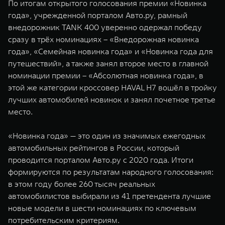
По итогам открытого голосования премии «Новинка
WEY 07
WEY 05
года», учрежденной порталом Авто.ру, рамный
Расширяя границы комфорта
Эстетика нов
внедорожник TANK 400 уверенно одержал победу
от 6 149 000 ₽
от 5 699 0
сразу в трёх номинациях – «Внедорожная новинка
года», «Семейная новинка года» и «Новинка года для
путешествий», а также занял второе место в главной
номинации премии – «Абсолютная новинка года», в
этой же категории кроссовер HAVAL H7 вошёл в тройку
лучших автомобилей новинок и занял почетное третье
место.
«Новинка года» — это один из значимых ежегодных
WEY 80
WEY 80 
автомобильных рейтингов в России, который
Масштаб возможностей
Масштаб воз
проводится порталом Авто.ру с 2020 года. Итоги
от 6 449 000 ₽
от 8 099 
формируются по результатам народного голосования:
в этом году более 260 тысяч реальных
автомобилистов выбирали из 41 претендента лучшие
новые модели в шести номинациях по ключевым
потребительским критериям.