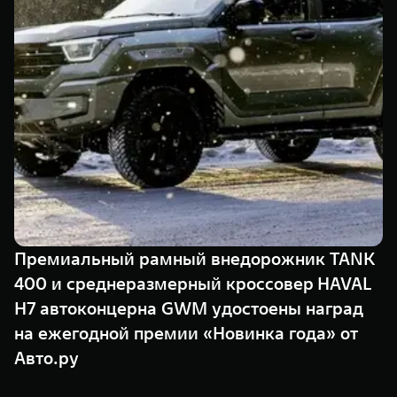
TANK Финансы
Сервис
Корпоративным клиентам
Специальные предложения
Моторные масла
TANK ФИНАНСЫ
TANK Кредит
ЦИФРОВЫЕ СЕРВИСЫ TANK
TANK Лизинг
Цифровые сервисы TANK
TANK 500
TANK 700
TANK Страхование
Подписки
Веди за собой
Сила признан
от 6 499 000 ₽
от 10 199 
Премиальный рамный внедорожник TANK
400 и среднеразмерный кроссовер HAVAL
H7 автоконцерна GWM удостоены наград
на ежегодной премии «Новинка года» от
Авто.ру