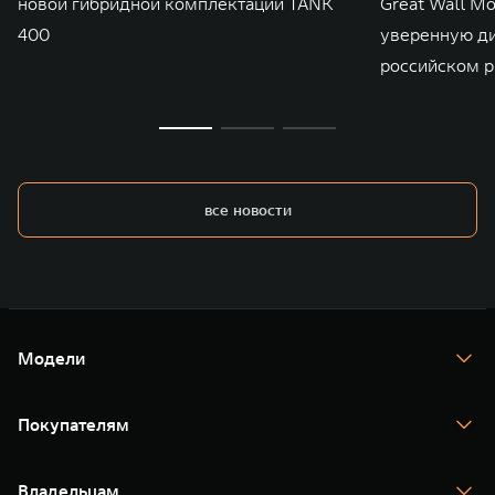
новой гибридной комплектации TANK
Great Wall M
400
уверенную д
российском р
все новости
Модели
TANK 300
TANK 400
Покупателям
TANK 500
TANK 700
Спецпредложения
Тест-драйв
Владельцам