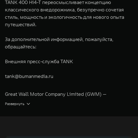
TANK 400 Hi4-T переосмысливает концепцию
классического внедорожника, безупречно сочетая
стиль, мощность и экологичность для нового опыта
путешествий.
За дополнительной информацией, пожалуйста,
обращайтесь:
Внешняя пресс-служба TANK
tank@bumanmedia.ru
Great Wall Motor Company Limited (GWM) —
глобальный производитель внедорожников,
Развернуть
кроссоверов и пикапов, специализирующийся на
интеллектуальных технологиях и экологичном
производстве. Компания была зарегистрирована на
Гонконгской и Шанхайской фондовых биржах в 2003 и