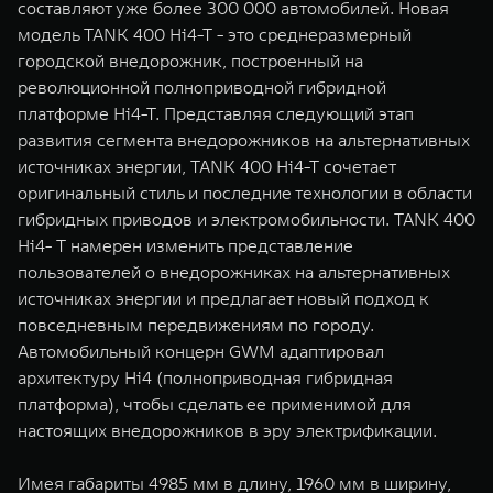
составляют уже более 300 000 автомобилей. Новая
WEY 07
WEY 05
модель TANK 400 Hi4-T - это среднеразмерный
Расширяя границы комфорта
Эстетика нов
городской внедорожник, построенный на
от 6 149 000 ₽
от 5 699 0
революционной полноприводной гибридной
платформе Hi4-T. Представляя следующий этап
развития сегмента внедорожников на альтернативных
источниках энергии, TANK 400 Hi4-T сочетает
оригинальный стиль и последние технологии в области
гибридных приводов и электромобильности. TANK 400
Hi4- T намерен изменить представление
пользователей о внедорожниках на альтернативных
источниках энергии и предлагает новый подход к
WEY 80
WEY 80 
повседневным передвижениям по городу.
Масштаб возможностей
Масштаб воз
Автомобильный концерн GWM адаптировал
от 6 449 000 ₽
от 8 099 
архитектуру Hi4 (полноприводная гибридная
платформа), чтобы сделать ее применимой для
настоящих внедорожников в эру электрификации.
Имея габариты 4985 мм в длину, 1960 мм в ширину,