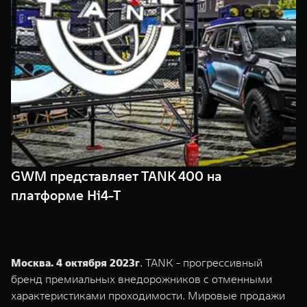
TANK Финансы
Сервис
Корпоративным клиентам
Специальные предложения
Моторные масла
TANK ФИНАНСЫ
TANK Кредит
ЦИФРОВЫЕ СЕРВИСЫ TANK
TANK Лизинг
Цифровые сервисы TANK
TANK 500
TANK 700
TANK Страхование
Подписки
Веди за собой
Сила признан
от 6 499 000 ₽
от 10 199 
GWM представляет TANK 400 на
платформе Hi4-T
Москва. 4 октября 2023г
. TANK - прогрессивный
бренд премиальных внедорожников с отменными
характеристиками проходимости. Мировые продажи