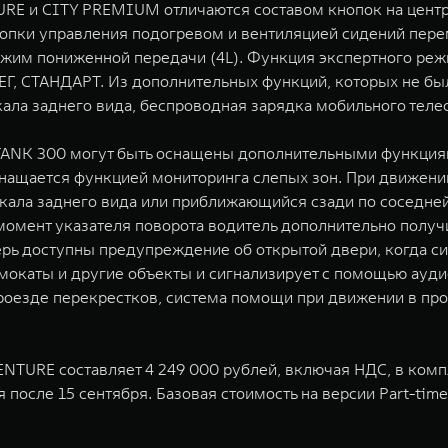
E и CITY PREMIUM отличаются составом кнопок на центра
нопки управления подогревом и вентиляцией сидений пере
режим пониженной передачи (4L). Функция экспертного ре
НЕГ, СТАНДАРТ. Из дополнительных функций, которых не бы
ала заднего вида, беспроводная зарядка мобильного теле
TANK 300 могут быть оснащены дополнительными функция
нащается функцией мониторинга слепых зон. При движении
кала заднего вида или приближающийся сзади по соседней
момент указателя поворота водитель дополнительно полу
ерь доступны предупреждение об открытой двери, когда 
окаты и другие объекты и сигнализирует с помощью аудио
роезде перекрестков, система помощи при движении в пр
ENTURE составляет 4 249 000 рублей, включая НДС, в ком
после 15 сентября. Базовая стоимость на версии Part-time