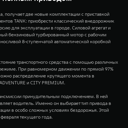
, получает две новые комплектации с приставкой
ентов TANK: приобрести классический внедорожник
ию для эксплуатации в городе. Силовой агрегат и
ный бензиновый турбированный мотор с рабочим
выносливой 8-ступенчатой автоматической коробкой
стояние транспортного средства с помощью различных
м режиме. При равномерном движении по прямой 97%
зможно распределение крутящего момента в
Y ADVENTURE и CITY PREMIUM.
рансмиссии принудительным подключением. В ней
вляет водитель. Именно он выбирает тип привода в
тации в особо сложных условиях бездорожья. Этой
февраля текущего года.