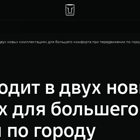
двух новых комплектациях для большего комфорта при передвижении по горо
дит в двух но
х для большего
 по городу