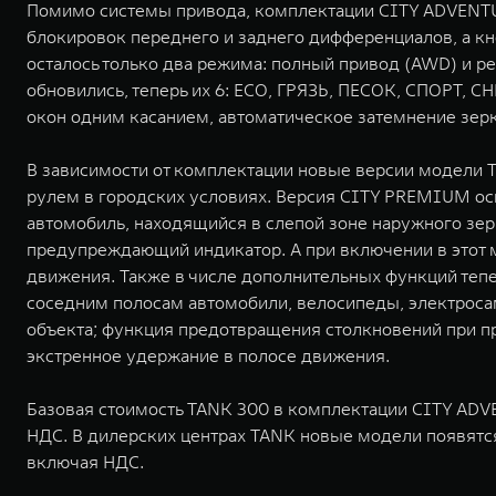
Помимо системы привода, комплектации CITY ADVENTUR
блокировок переднего и заднего дифференциалов, а к
осталось только два режима: полный привод (AWD) и 
обновились, теперь их 6: ECO, ГРЯЗЬ, ПЕСОК, СПОРТ, С
окон одним касанием, автоматическое затемнение зерк
В зависимости от комплектации новые версии модели 
рулем в городских условиях. Версия CITY PREMIUM ос
автомобиль, находящийся в слепой зоне наружного зер
предупреждающий индикатор. А при включении в этот 
движения. Также в числе дополнительных функций теп
соседним полосам автомобили, велосипеды, электросам
объекта; функция предотвращения столкновений при п
экстренное удержание в полосе движения.
Базовая стоимость TANK 300 в комплектации CITY ADV
НДС. В дилерских центрах TANK новые модели появятся 
включая НДС.