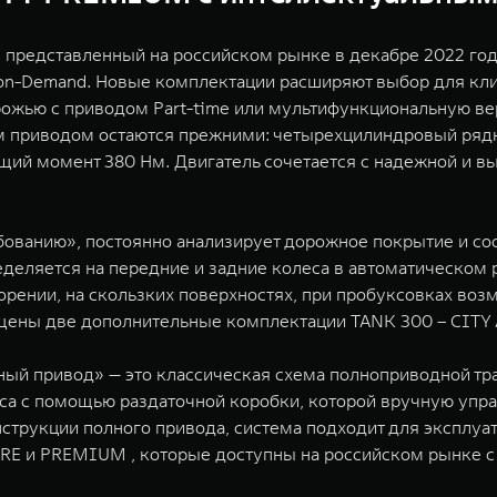
редставленный на российском рынке в декабре 2022 года
on-Demand. Новые комплектации расширяют выбор для кли
жью с приводом Part-time или мультифункциональную верс
м приводом остаются прежними: четырехцилиндровый ряд
ящий момент 380 Нм. Двигатель сочетается с надежной и 
бованию», постоянно анализирует дорожное покрытие и со
ределяется на передние и задние колеса в автоматическо
орении, на скользких поверхностях, при пробуксовках во
нащены две дополнительные комплектации TANK 300 – CIT
ный привод» — это классическая схема полноприводной т
са с помощью раздаточной коробки, которой вручную упра
нструкции полного привода, система подходит для эксплуа
E и PREMIUM , которые доступны на российском рынке с 