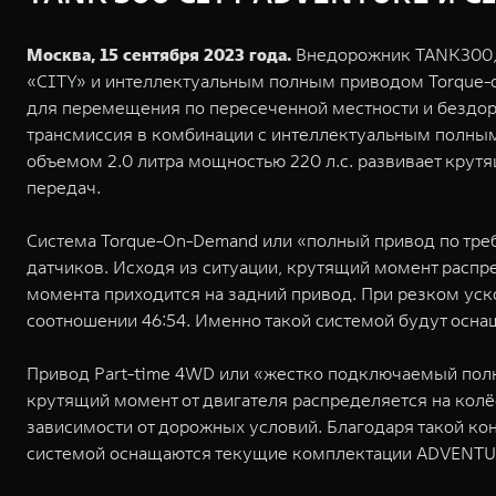
Москва, 15 сентября 2023 года.
Внедорожник TANK300, п
«CITY» и интеллектуальным полным приводом Torque-
для перемещения по пересеченной местности и бездоро
трансмиссия в комбинации с интеллектуальным полны
объемом 2.0 литра мощностью 220 л.с. развивает крут
передач.
Система Torque-On-Demand или «полный привод по тре
датчиков. Исходя из ситуации, крутящий момент расп
момента приходится на задний привод. При резком уск
соотношении 46:54. Именно такой системой будут ос
Привод Part-time 4WD или «жестко подключаемый пол
крутящий момент от двигателя распределяется на колё
зависимости от дорожных условий. Благодаря такой ко
системой оснащаются текущие комплектации ADVENTUR