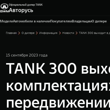
Официальный дилер TANK
Авторусь
Москва, Ярославское шоссе, влд. 2В, стр. 3
+7 (495) 588-50-50
Модели
Автомобили в наличии
Покупателям
Владельцам
О дилере
Главная
О дилере
Информация
Новости
TANK 300 выходит в 
15 сентября 2023 года
TANK 300 выхо
комплектация
передвижении