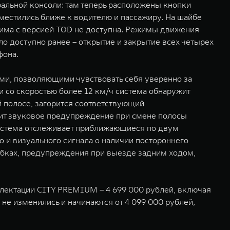
льной консоли: там теперь расположены кнопки
местились ближе к водителю и пассажиру. На шайбе
жима с версией TOD не доступна. Режимы движения
ло доступно ранее – открытие и закрытие всех четырех
фона.
ми, позволяющими чувствовать себя уверенно за
 со скоростью более 12 км/ч система обнаружит
 полосе, загорится соответствующий
чит звуковое предупреждение при смене полосы
система отслеживает приближающиеся по двум
 и визуального сигнала о наличии постороннего
обках, предупреждения при выезде задним ходом,
плектации CITY PREMIUM – 4 699 000 рублей, включая
 не изменились и начинаются от 4 099 000 рублей,