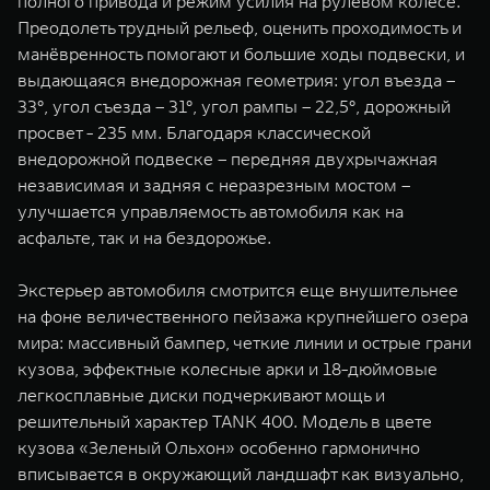
полного привода и режим усилия на рулевом колесе.
Преодолеть трудный рельеф, оценить проходимость и
манёвренность помогают и большие ходы подвески, и
выдающаяся внедорожная геометрия: угол въезда –
33°, угол съезда – 31°, угол рампы – 22,5°, дорожный
просвет - 235 мм. Благодаря классической
внедорожной подвеске – передняя двухрычажная
независимая и задняя с неразрезным мостом –
улучшается управляемость автомобиля как на
асфальте, так и на бездорожье.
Экстерьер автомобиля смотрится еще внушительнее
на фоне величественного пейзажа крупнейшего озера
мира: массивный бампер, четкие линии и острые грани
кузова, эффектные колесные арки и 18-дюймовые
легкосплавные диски подчеркивают мощь и
решительный характер TANK 400. Модель в цвете
кузова «Зеленый Ольхон» особенно гармонично
вписывается в окружающий ландшафт как визуально,