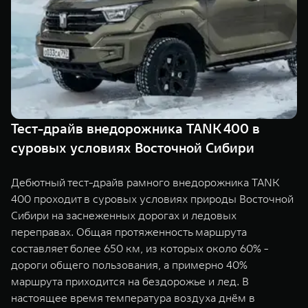
TANK Финансы
Сервис
Корпоративным клиентам
Специальные предложения
Моторные масла
TANK ФИНАНСЫ
TANK Кредит
ЦИФРОВЫЕ СЕРВИСЫ TANK
TANK Лизинг
Цифровые сервисы TANK
Тест-драйв внедорожника TANK 400 в
TANK 500
TANK 700
суровых условиях Восточной Сибири
TANK Страхование
Подписки
Веди за собой
Сила признан
от 6 499 000 ₽
от 10 199 
Дебютный тест-драйв рамного внедорожника TANK
400 проходит в суровых условиях природы Восточной
Сибири на заснеженных дорогах и ледовых
переправах. Общая протяженность маршрута
составляет более 650 км, из которых около 60% -
дороги общего пользования, а примерно 40%
маршрута приходится на бездорожье и лед. В
настоящее время температура воздуха днём в