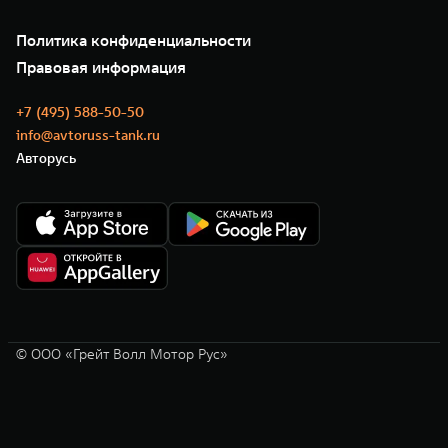
Подписки
О нас
Специальные предложения
35 лет GWM
Сервис
Политика конфиденциальности
GWM ТЕХ ДЕНЬ
Нулевое ТО
Новости
Правовая информация
Моторные масла
+7 (495) 588-50-50
info@avtoruss-tank.ru
Авторусь
© ООО «Грейт Волл Мотор Рус»