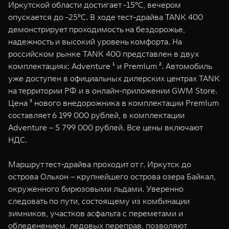
Иркутской области достигает -15°C, вечером
WEY 07
WEY 05
опускается до -25°C. В ходе тест-драйва TANK 400
Расширяя границы комфорта
Эстетика нов
демонстрирует проходимость на бездорожье,
от 6 149 000 ₽
от 5 699 0
надежность и высокий уровень комфорта. На
российском рынке TANK 400 представлен в двух
комплектациях: Adventure ¹ и Premium ². Автомобиль
уже доступен в официальных дилерских центрах TANK
на территории РФ и в онлайн-приложении GWM Store.
Цена ³ нового внедорожника в комплектации Premium
составляет 6 199 000 рублей, в комплектации
Adventure – 5 799 000 рублей. Все цены включают
НДС.
WEY 80
WEY 80 
Масштаб возможностей
Масштаб воз
Маршрут тест-драйва проходит от г. Иркутск до
от 6 449 000 ₽
от 8 099 
острова Ольхон – крупнейшего острова озера Байкал,
окруженного бирюзовыми льдами. Уверенно
следовать по пути, состоящему из комбинации
зимников, участков асфальта с переметами и
обледенением, ледовых переправ, позволяют