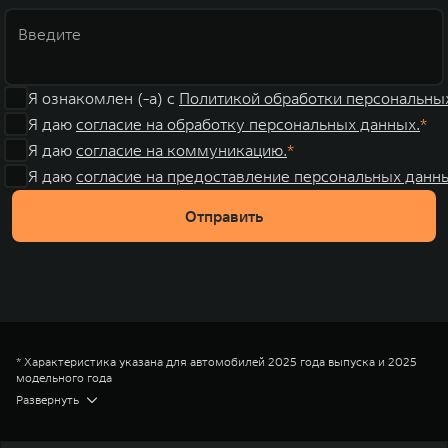
Я ознакомлен (-а) с
Политикой обработки персональны
Я даю
согласие на обработку персональных данных.
Я даю
согласие на коммуникацию.
Я даю
согласие на предоставление персональных данны
Отправить
* Характеристика указана для автомобилей 2025 года выпуска и 2025
модельного года
** Размерность указана для автомобилей 2025 года выпуска и 2025
Развернуть
модельного года
*** Цена на модель TANK (ТЭНК) 300 в комплектации Драйв с
двигателем 2,0T, 2026 года выпуска и 2025 модельного года, с учетом