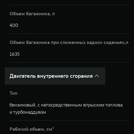
Объем багажника, л
400
4
Объем багажника при сложенных задних сиденьях,л
1635
1
Двигатель внутреннего сгорания
Тип
бензиновый, с непосредственным впрыском топлива
б
и турбонаддувом
т
Рабочий объем, см³