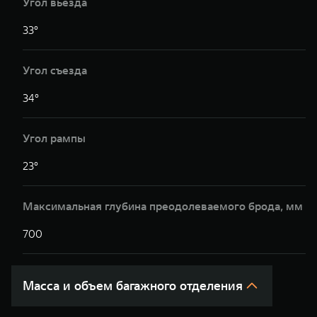
Угол вьезда
33°
3
Угол съезда
34°
3
Угол рампы
23°
2
Максимальная глубина преодолеваемого брода, мм
700
7
Масса и объем багажного отделения