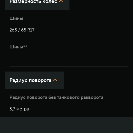
Размерность колес
Шины
265 / 65 R17
2
Шины**
2
Радиус поворота
Радиус поворота без танкового разворота
5,7 метра
5