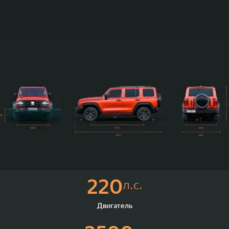
220
л.с.
Двигатель