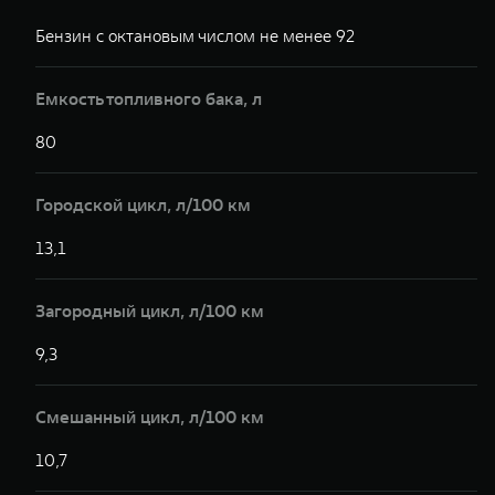
Бензин с октановым числом не менее 92
Б
Емкость топливного бака, л
80
8
Городской цикл, л/100 км
13,1
1
Загородный цикл, л/100 км
9,3
9
Смешанный цикл, л/100 км
10,7
1