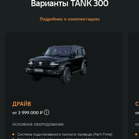
Варианты TANK 300
Подробнее о комплектациях
ДРАЙВ
С
от
3 999 000 ₽
о
ОСНОВНОЕ ОБОРУДОВАНИЕ
О
Система подключаемого полного привода (Part-Time)