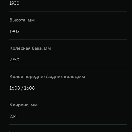
1930
1
Высота, мм
1903
1
Колесная база, мм
2750
2
Колея передних/задних колес,мм
1608 / 1608
1
Клиренс, мм
224
2