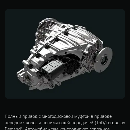
WEY 07
WEY 05
Расширяя границы комфорта
Эстетика ново
от 6 149 000 ₽
от 5 699 0
WEY 80
WEY 80 Л
Масштаб возможностей
Масштаб возм
от 6 449 000 ₽
от 8 099 0
Полный привод с многодисковой муфтой в приводе
передних колес и понижающей передачей (ToD/Torque on
Demand). Автомобиль сам контролирует дорожное