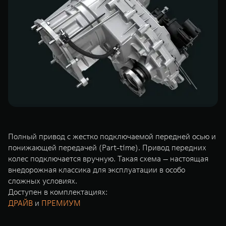
TANK Финансы
Сервис
Корпоративным клиентам
Специальные предложения
Моторные масла
TANK ФИНАНСЫ
TANK Кредит
ЦИФРОВЫЕ СЕРВИСЫ TANK
TANK Лизинг
Цифровые сервисы TANK
TANK 500
TANK 700
TANK Страхование
Подписки
Веди за собой
Сила признан
от 6 499 000 ₽
от 10 199 
Полный привод с жестко подключаемой передней осью и
понижающей передачей (Part-time). Привод передних
колес подключается вручную. Такая схема — настоящая
внедорожная классика для эксплуатации в особо
сложных условиях.
Доступен в комплектациях:
ДРАЙВ
и
ПРЕМИУМ