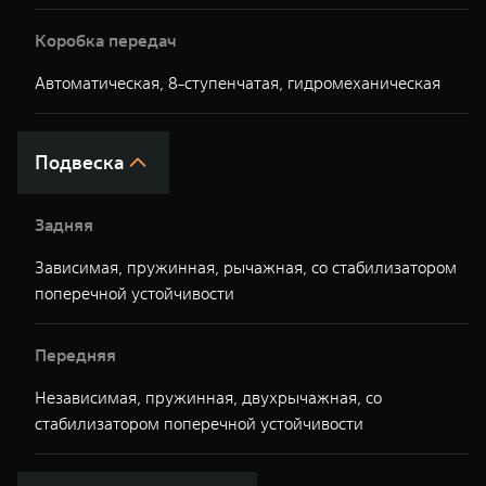
Коробка передач
Автоматическая, 8-ступенчатая, гидромеханическая
А
Подвеска
Задняя
Зависимая, пружинная, рычажная, со стабилизатором
З
поперечной устойчивости
у
Передняя
Независимая, пружинная, двухрычажная, со
Н
стабилизатором поперечной устойчивости
п