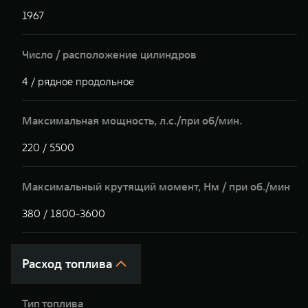
1967
1
Число / расположение цилиндров
4 / рядное продольное
4
Максимальная мощность, л.с./при об/мин.
220 / 5500
2
Максимальный крутящий момент, Hм / при об./мин
380 / 1800-3600
3
Расход топлива
Тип топлива