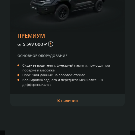
TANK Финансы
Сервис
Корпоративным клиентам
Специальные предложения
Моторные масла
TANK ФИНАНСЫ
ПРЕМИУМ
TANK Кредит
ЦИФРОВЫЕ СЕРВИСЫ TANK
от
5 599 000 ₽
TANK Лизинг
Цифровые сервисы TANK
ОСНОВНОЕ ОБОРУДОВАНИЕ
TANK 500
TANK 700
Сиденье водителя с функцией памяти, помощи при
TANK Страхование
Подписки
Веди за собой
Сила признан
посадке и массажа
от 6 499 000 ₽
от 10 199 
Проекция данных на лобовое стекло
Блокировка заднего и переднего межколесных
дифференциалов
В наличии