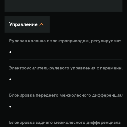
WEY 07
WEY 05
Расширяя границы комфорта
Эстетика ново
от 6 149 000 ₽
от 5 699 0
Управление
Рулевая колонка с электроприводом, регулируемая по
●
Электроусилитель рулевого управления с переменны
WEY 80
WEY 80 Л
●
Масштаб возможностей
Масштаб возм
от 6 449 000 ₽
от 8 099 0
Блокировка переднего межколесного дифференциала
●
Блокировка заднего межколесного дифференциала